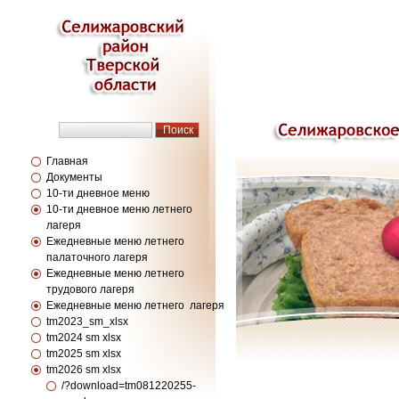
Главная
Документы
10-ти дневное меню
10-ти дневное меню летнего
лагеря
Ежедневные меню летнего
палаточного лагеря
Ежедневные меню летнего
трудового лагеря
Ежедневные меню летнего лагеря
tm2023_sm_xlsx
tm2024 sm xlsx
tm2025 sm xlsx
tm2026 sm хlsх
/?download=tm081220255-