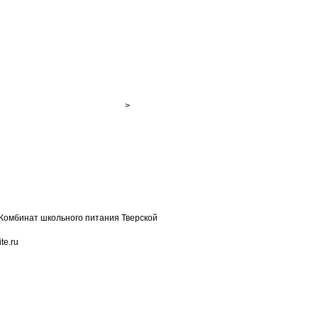
>
омбинат школьного питания Тверской
te.ru