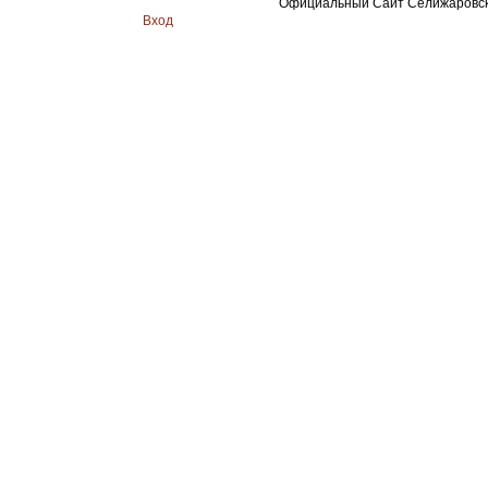
Официальный Сайт Селижаровско
Вход